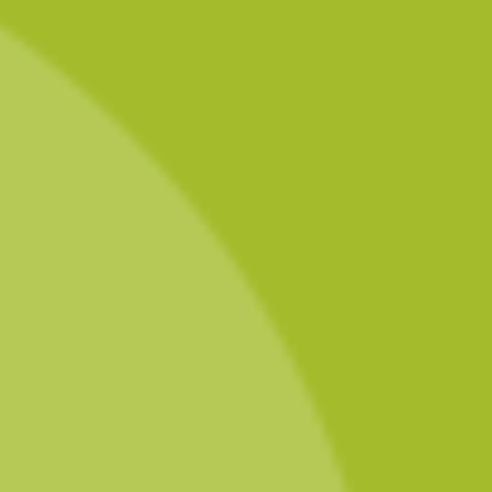
Winefluencer worden
doe je zo!
Van 19 – 23 september gaan we weer op zoek naar de
Rueda Winefluencer van 2023. Wil jij weten hoe je de
winst binnensleept? Check dan alvast deze 5 tips om
extra kans te maken op de titel Rueda Winefluencer
2023 en een paycheck van 5000,-!
Tip 1: wees creatief
– Op je eigen manier natuurlijk. Met
een vleugje creativiteit zorg je ervoor dat je opvalt bij de
jury. Denk bijvoorbeeld aan het wijnmakers interview van
El
i
anne
met Rudolf Nipius, of de digitale wijnreis van
Debbie
…