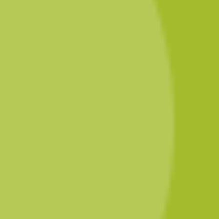
Tip 2: laat zien wie je bent
– Als Rueda Winefluencer ben
jij hét gezicht van Rueda in 2023. Laat dus vooral zien wie je
bent en waarom jij zo van
Rueda Verdejo
houdt!