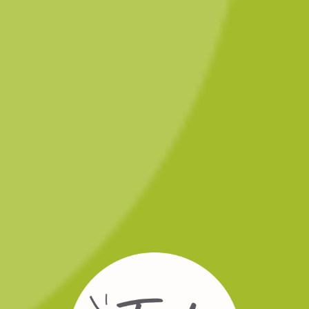
Tip 3: beeld zegt soms meer dan woorden – Wat wil jij aan
de jury vertellen over
Rueda Verdejo
? En kan dat misschien
ook met mega lekker beeld?