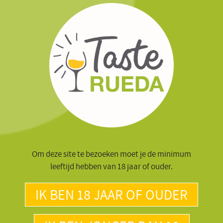
Vino de Rueda (die met het
zwarte label
) komen bij circa 14°C,
vanuit een koele kamer, het best tot hun recht. Schenk ze
voor de optimale ervaring in een glas met een ruime kelk.
Om deze site te bezoeken moet je de minimum
leeftijd hebben van 18 jaar of ouder.
IK BEN 18 JAAR OF OUDER