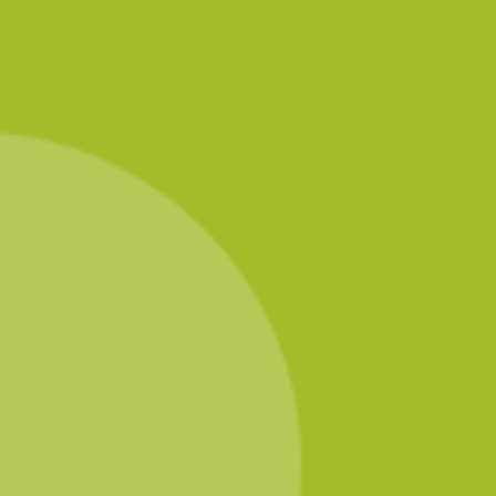
Rueda serveren
De populairste Rueda is de Rueda Verdejo, de frisse, fruitige
witte wijn met het
groene label
. Die drink je goed gekoeld
vanuit de ijskast of een koelemmer met water en ijsblokjes.
Een gewoon witte-wijn-glas is perfect, maar als je liever uit
een dikker glas zonder steel drinkt, blijft een D.O. Rueda ook
verrukkelijk.
De rijkere Rueda’s, fermentado en barrica, sobre lías en Gran